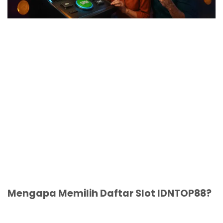
Daftar slot IDNTOP88
menjadi pilihan utama bagi
para pemain slot online yang mencari pengalaman
bermain aman, seru, dan penuh peluang jackpot.
Sebagai salah satu situs terpercaya, IDNTOP88
menghadirkan ratusan permainan slot populer dari
provider ternama dunia dengan fitur-fitur modern
dan bonus menarik.
Artikel ini akan membahas secara lengkap tentang
daftar slot, mulai dari keunggulan, jenis game, hingga
tips menang agar pemain bisa memaksimalkan
pengalaman bermain.
Mengapa Memilih Daftar Slot IDNTOP88?
Banyak situs slot online tersedia di internet, namun