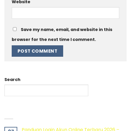
Website
Save my name, email, and website in this
browser for the next time I comment.
Search
SEARCH
POSTINGAN TERBARU
Panduan Login Akun Online Terbaru 2026 –