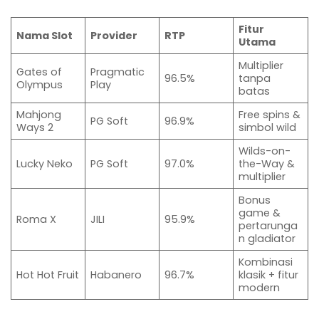
Fitur
Nama Slot
Provider
RTP
Utama
Multiplier
Gates of
Pragmatic
96.5%
tanpa
Olympus
Play
batas
Mahjong
Free spins &
PG Soft
96.9%
Ways 2
simbol wild
Wilds-on-
Lucky Neko
PG Soft
97.0%
the-Way &
multiplier
Bonus
game &
Roma X
JILI
95.9%
pertarunga
n gladiator
Kombinasi
Hot Hot Fruit
Habanero
96.7%
klasik + fitur
modern