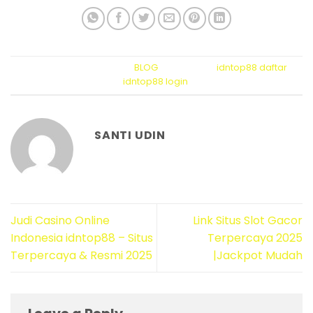
This entry was posted in
BLOG
and tagged
idntop88 daftar
,
idntop88 login
.
SANTI UDIN
Judi Casino Online
Link Situs Slot Gacor
Indonesia idntop88 – Situs
Terpercaya 2025
Terpercaya & Resmi 2025
|Jackpot Mudah