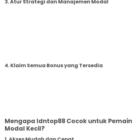
3. Atur Strategi dan Manajemen Modal
Dengan modal kecil, sangat penting untuk
mengatur jumlah taruhan per spin secara bijak
.
Hindari memasang taruhan besar dalam satu
putaran. Lebih baik bermain lebih banyak spin
dengan nilai kecil, karena peluang munculnya bonus
akan lebih besar.
4. Klaim Semua Bonus yang Tersedia
Jangan lupa untuk
mengklaim semua bonus dan
promosi
yang tersedia di Idntop88. Bonus ini bisa
meningkatkan saldo Anda secara signifikan,
memberikan Anda lebih banyak peluang untuk
menang.
Mengapa Idntop88 Cocok untuk Pemain
Modal Kecil?
1. Akses Mudah dan Cepat