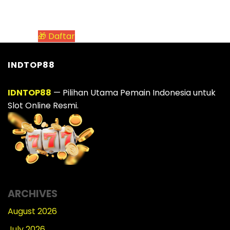
📥 Unduh
🎁 Daftar
INDTOP88
IDNTOP88
— Pilihan Utama Pemain Indonesia untuk
Slot Online Resmi.
ARCHIVES
August 2026
July 2026