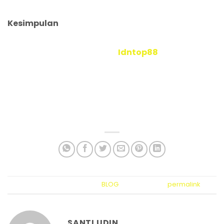
berpeluang menghasilkan keuntungan besar.
Kesimpulan
Bermain slot dengan modal kecil bukan berarti Anda
tidak bisa menang besar. Di
Idntop88
, peluang
menang terbuka lebar untuk siapa saja, berapa pun
modal awal Anda. Dengan RTP tinggi, banyaknya
bonus, serta dukungan penuh dari platform,
Idntop88 adalah pilihan terbaik untuk main slot
modal kecil dan menang besar
.
This entry was posted in
BLOG
. Bookmark the
permalink
.
SANTI UDIN