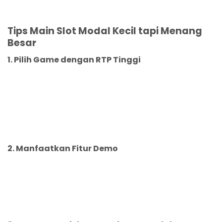
dan adil.
Tips Main Slot Modal Kecil tapi Menang
Besar
1. Pilih Game dengan RTP Tinggi
Sebelum memulai bermain, pastikan Anda
memilih
game slot dengan RTP tinggi
. Game seperti
Gates
of Olympus
,
Sweet Bonanza
, dan
Starlight Princess
dari Pragmatic Play terkenal dengan RTP tinggi dan
fitur bonus menarik.
2. Manfaatkan Fitur Demo
Idntop88 menyediakan
fitur demo gratis
untuk
hampir semua game slot. Gunakan fitur ini untuk
memahami mekanisme permainan sebelum
memasang taruhan dengan uang asli.