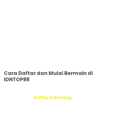
“Saya hanya setor Rp20.000 dan berhasil menang
Rp2 juta dari slot Starlight Princess. IDNTOP88
memang tempat terbaik untuk main slot modal
kecil!”
—
Andi, 27 tahun, Jakarta
“Pelayanan cepat, pilihan game banyak, dan
withdraw langsung masuk rekening. Mantap
banget!”
—
Siska, 33 tahun, Bandung
Cara Daftar dan Mulai Bermain di
IDNTOP88
Kunjungi situs resmi IDNTOP88
Klik tombol
Daftar Sekarang
Isi formulir pendaftaran dengan data valid
Lakukan
deposit minimal Rp10.000