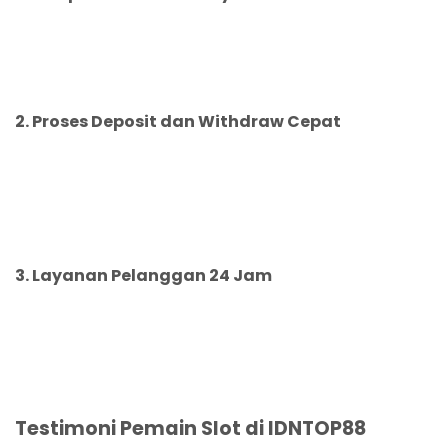
Tampilan situs IDNTOP88 dirancang agar
mudah
diakses
baik dari desktop maupun perangkat
mobile. Navigasinya intuitif dan nyaman digunakan.
2. Proses Deposit dan Withdraw Cepat
IDNTOP88 menawarkan
proses transaksi cepat
dan aman
, mendukung berbagai metode
pembayaran lokal termasuk transfer bank dan e-
wallet.
3. Layanan Pelanggan 24 Jam
Tim CS IDNTOP88 siap membantu Anda selama 24
jam penuh melalui live chat dan WhatsApp. Jadi,
kapan pun Anda mengalami kendala, ada tim yang
siap membantu.
Testimoni Pemain Slot di IDNTOP88