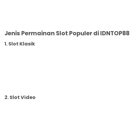
cashback, dan free spin
untuk para pemain slot.
Bahkan dengan modal kecil, Anda bisa mendapatkan
keuntungan lebih banyak berkat program bonus ini.
Jenis Permainan Slot Populer di IDNTOP88
1. Slot Klasik
Untuk Anda yang menyukai permainan sederhana
dengan nuansa retro, slot klasik seperti
Fruit Party
dan
777 Deluxe
bisa menjadi pilihan menarik.
Permainan ini mudah dimainkan dan tidak
memerlukan strategi rumit.
2. Slot Video
Slot video seperti
Gates of Olympus
,
Starlight
Princess
, dan
Sweet Bonanza
menawarkan
pengalaman bermain yang lebih interaktif dengan
grafik modern dan fitur bonus seperti scatter, wild,