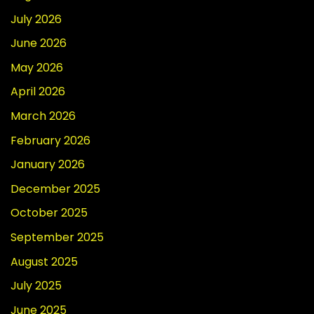
July 2026
June 2026
May 2026
April 2026
March 2026
February 2026
January 2026
December 2025
October 2025
September 2025
August 2025
July 2025
June 2025