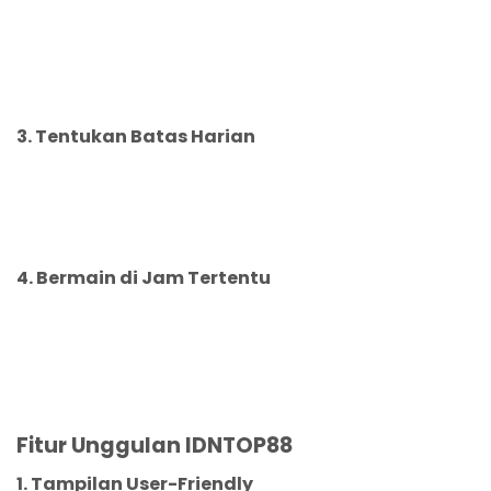
Jangan lewatkan kesempatan memanfaatkan
bonus deposit, cashback, dan free spin
dari
IDNTOP88. Ini bisa menambah saldo permainan
Anda secara signifikan.
3. Tentukan Batas Harian
Selalu tetapkan batas modal dan waktu bermain
harian agar Anda tetap bisa bermain secara
bertanggung jawab dan tidak terbawa emosi.
4. Bermain di Jam Tertentu
Beberapa pemain percaya bahwa bermain di jam-
jam tertentu, seperti dini hari, memberi peluang lebih
besar menang. Meskipun ini belum terbukti secara
ilmiah, tidak ada salahnya mencoba.
Fitur Unggulan IDNTOP88
1. Tampilan User-Friendly