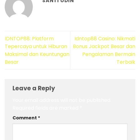
SANTI UDIN
IDNTOP88: Platform
Idntop88 Casino: Nikmati
Tepercaya untuk Hiburan
Bonus Jackpot Besar dan
Maksimal dan Keuntungan
Pengalaman Bermain
Besar
Terbaik
Leave a Reply
Your email address will not be published.
Required fields are marked
*
Comment
*