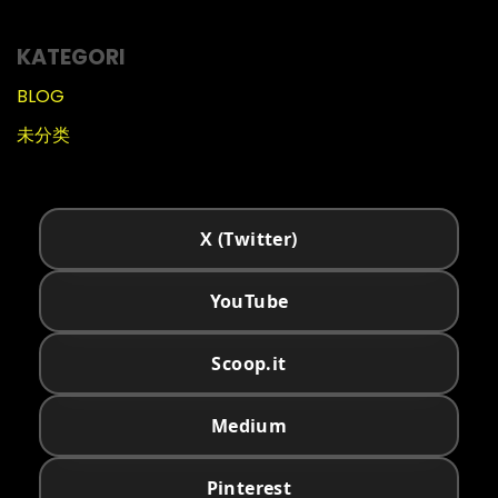
KATEGORI
BLOG
未分类
X (Twitter)
YouTube
Scoop.it
Medium
Pinterest