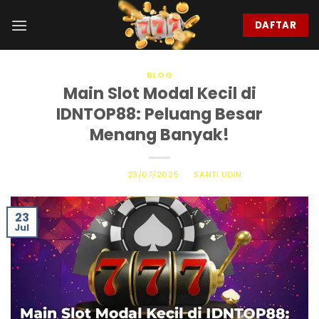
Skip
to
DAFTAR
content
BLOG
Main Slot Modal Kecil di
IDNTOP88: Peluang Besar
Menang Banyak!
POSTED ON
23/07/2025
BY
SANTI UDIN
23
Jul