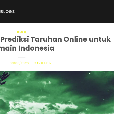
BLOGS
BLOG
rediksi Taruhan Online untuk
main Indonesia
ED ON
03/03/2026
BY
SANTI UDIN