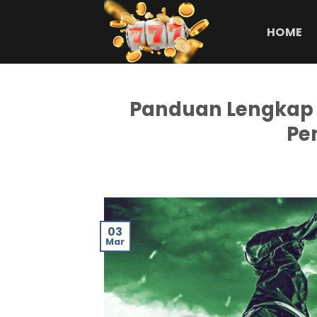
Skip
to
HOME
content
Panduan Lengkap P
Pe
POST
03
Mar