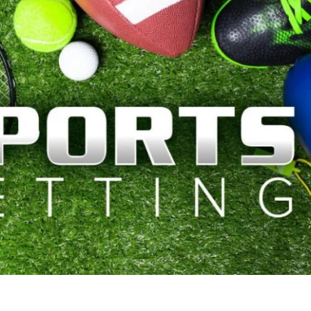
nggunakan platform digital untuk mendukung analisis dan
ng sering dibicarakan adalah Idntop88 indonesian, yang