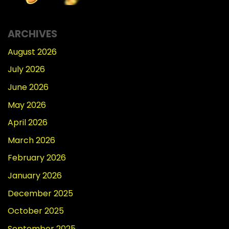
ARCHIVES
August 2026
July 2026
June 2026
May 2026
April 2026
March 2026
February 2026
January 2026
December 2025
October 2025
September 2025