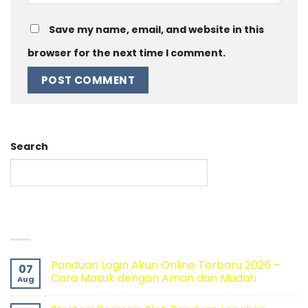
Save my name, email, and website in this
browser for the next time I comment.
Search
SEARCH
POSTINGAN TERBARU
Panduan Login Akun Online Terbaru 2026 –
07
Cara Masuk dengan Aman dan Mudah
Aug