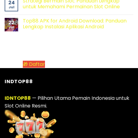
Strategi Bermain Slot: Panduan Lengkap
24
untuk Memahami Permainan Slot Online
Jul
Top88 APK for Android Download: Panduan
22
Lengkap Instalasi Aplikasi Android
Jul
📥 Unduh
🎁 Daftar
INDTOP88
IDNTOP88
— Pilihan Utama Pemain Indonesia untuk
Slot Online Resmi.