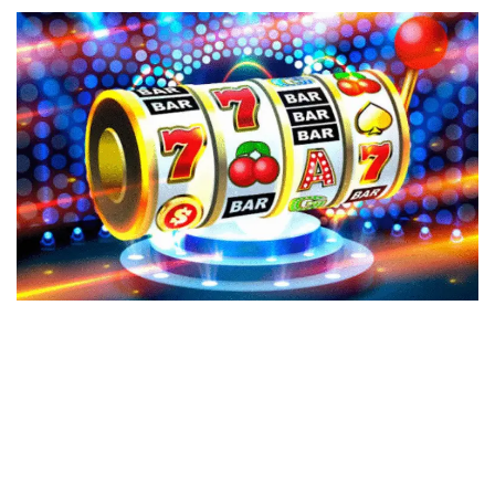
Agar pengalaman bermain lebih optimal, berikut
beberapa tips penting:
Pahami Aturan Permainan
Setiap memiliki mekanisme berbeda.
Kelola Waktu Bermain