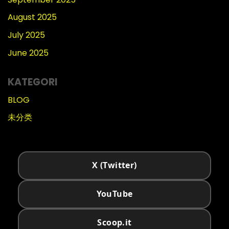
August 2025
July 2025
June 2025
KATEGORI
BLOG
未分类
X (Twitter)
YouTube
Scoop.it